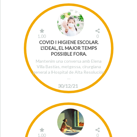
1.00
0
COVID I HIGIENE ESCOLAR.
L'IDEAL, EL MAJOR TEMPS
POSSIBLE FORA.
Mantenim una conversa amb Elena
Villa Bastías, metgessa, cirurgiana
general a lHospital de Alta Resolución
…
30/12/21
1.00
0