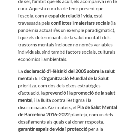
de ser, l’àmbit que els acull, els acompanya i en té
cura. Aquesta cura ha de tenir present que
l’escola, com a
espai de relació i vida
, està
travessada pels
conflictes i malestars socials
(la
pandèmia actual n’és un exemple paradigmàtic),
i que els determinants de la salut mental i dels
trastorns mentals inclouen no només variables
individuals, sinó també factors socials, culturals,
econòmics i ambientals.
La
declaració d’Hèlsinki del 2005 sobre la salut
mental
de l’
Organització Mundial de la Salut
prioritza, com dos dels eixos estratègics
d’actuació,
la prevenció i la promoció de la salut
mental
, i la lluita contra l’estigma i la
discriminació. Així mateix, el
Pla de Salut Mental
de Barcelona 2016-2022
planteja, com un dels
desafiaments als quals cal donar resposta,
garantir espais de vida i protecció
per a la