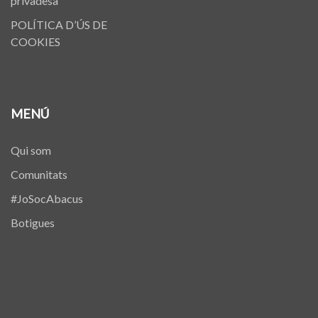
privadesa
POLÍTICA D’ÚS DE
COOKIES
MENÚ
Qui som
Comunitats
#JoSocAbacus
Botigues