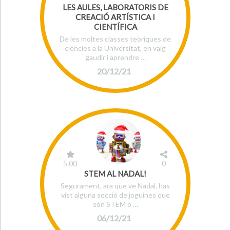
LES AULES, LABORATORIS DE
CREACIÓ ARTÍSTICA I
CIENTÍFICA
De les moltes classes teòriques de
ciències a la Universitat, en vaig
gaudir i aprendre …
20/12/21
5.00
0
STEM AL NADAL!
Segurament, ara que ve Nadal, has
vist alguna secció de joguines que
són STEM o …
06/12/21