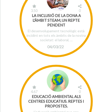
3.50
0
LA INCLUSIÓ DE LA DONA A
L'ÀMBIT STEAM, UN REPTE
PENDENT
El desenvolupament tecnològic està
incidint en tots els àmbits de la nostra
societat: el laboral, …
04/03/22
4.67
0
EDUCACIÓ AMBIENTAL ALS
CENTRES EDUCATIUS. REPTES I
PROPOSTES.
L’educació ambiental que ens