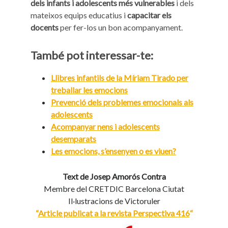
dels infants i adolescents més vulnerables
i dels
mateixos equips educatius i
capacitar els
docents
per fer-los un bon acompanyament.
També pot interessar-te:
Llibres infantils de la Míriam Tirado per
treballar les emocions
Prevenció dels problemes emocionals als
adolescents
Acompanyar nens i adolescents
desemparats
Les emocions, s’ensenyen o es viuen?
Text de Josep Amorós Contra
Membre del CRETDIC Barcelona Ciutat
Il·lustracions de Victoruler
“
Article publicat a la revista Perspectiva 416
“