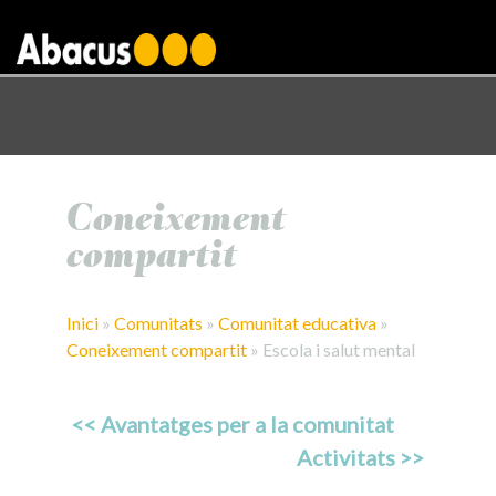
gtag('config', 'AW-1000876650');
Coneixement
compartit
Inici
»
Comunitats
»
Comunitat educativa
»
Coneixement compartit
»
Escola i salut mental
<< Avantatges per a la comunitat
Activitats >>