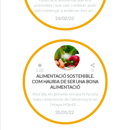
precedeix i que vam conèixer quan
vam començar a endinsar-nos en …
14/02/22
5.00
0
ALIMENTACIÓ SOSTENIBLE.
COM HAURIA DE SER UNA BONA
ALIMENTACIÓ
Avui dia, en general, encara hi ha una
mala comprensió de l’alimentació en
l’etapa infantil. …
31/01/22