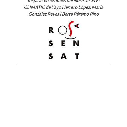
Inspirat en les idees del llibre: CANVI
CLIMÀTIC de Yayo Herrero López, María
González Reyes i Berta Páramo Pino