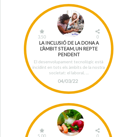
3.50
0
LA INCLUSIÓ DE LA DONA A
L'ÀMBIT STEAM, UN REPTE
PENDENT
El desenvolupament tecnològic està
incidint en tots els àmbits de la nostra
societat: el laboral, …
04/03/22
5.00
0