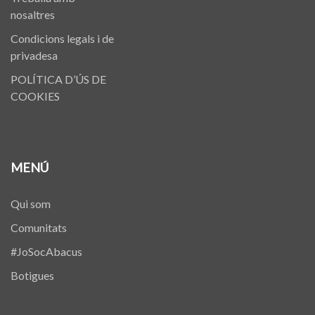
nosaltres
Condicions legals i de
privadesa
POLÍTICA D’ÚS DE
COOKIES
MENÚ
Qui som
Comunitats
#JoSocAbacus
Botigues