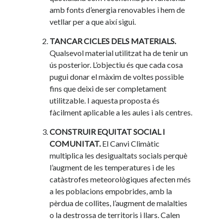
amb fonts d’energia renovables i hem de
vetllar per a que així sigui.
TANCAR CICLES DELS MATERIALS.
Qualsevol material utilitzat ha de tenir un
ús posterior. L’objectiu és que cada cosa
pugui donar el màxim de voltes possible
fins que deixi de ser completament
utilitzable. I aquesta proposta és
fàcilment aplicable a les aules i als centres.
CONSTRUIR EQUITAT SOCIAL I
COMUNITAT.
El Canvi Climàtic
multiplica les desigualtats socials perquè
l’augment de les temperatures i de les
catàstrofes meteorològiques afecten més
a les poblacions empobrides, amb la
pèrdua de collites, l’augment de malalties
o la destrossa de territoris i llars. Calen