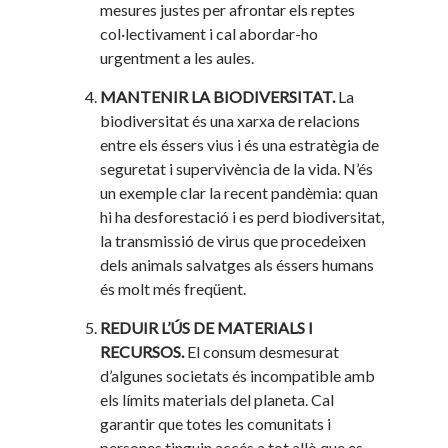
mesures justes per afrontar els reptes
col·lectivament i cal abordar-ho
urgentment a les aules.
MANTENIR LA BIODIVERSITAT.
La
biodiversitat és una xarxa de relacions
entre els éssers vius i és una estratègia de
seguretat i supervivència de la vida. N’és
un exemple clar la recent pandèmia: quan
hi ha desforestació i es perd biodiversitat,
la transmissió de virus que procedeixen
dels animals salvatges als éssers humans
és molt més freqüent.
REDUIR L’ÚS DE MATERIALS I
RECURSOS.
El consum desmesurat
d’algunes societats és incompatible amb
els límits materials del planeta. Cal
garantir que totes les comunitats i
persones tinguin accés a tot allò que es