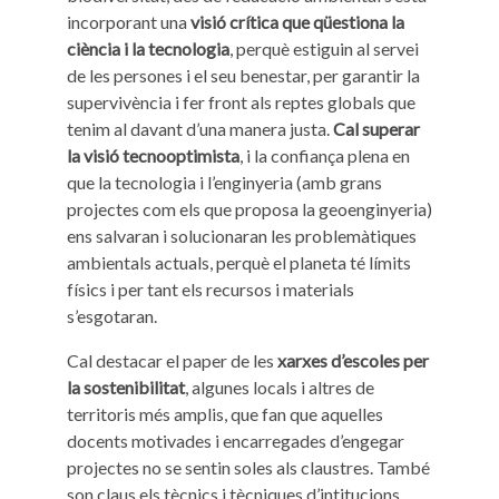
incorporant una
visió crítica que qüestiona la
ciència i la tecnologia
, perquè estiguin al servei
de les persones i el seu benestar, per garantir la
supervivència i fer front als reptes globals que
tenim al davant d’una manera justa.
Cal superar
la visió tecnooptimista
, i la confiança plena en
que la tecnologia i l’enginyeria (amb grans
projectes com els que proposa la geoenginyeria)
ens salvaran i solucionaran les problemàtiques
ambientals actuals, perquè el planeta té límits
físics i per tant els recursos i materials
s’esgotaran.
Cal destacar el paper de les
xarxes d’escoles per
la sostenibilitat
, algunes locals i altres de
territoris més amplis, que fan que aquelles
docents motivades i encarregades d’engegar
projectes no se sentin soles als claustres. També
son claus els tècnics i tècniques d’intitucions