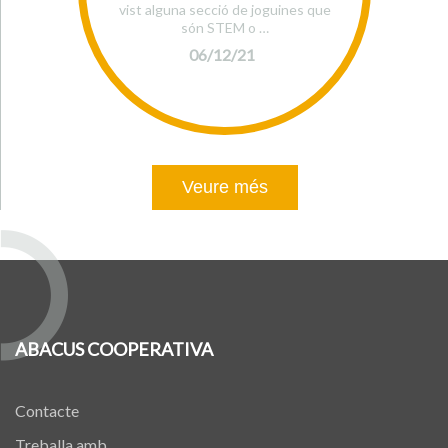
vist alguna secció de joguines que
són STEM o …
06/12/21
Veure més
ABACUS COOPERATIVA
Contacte
Treballa amb