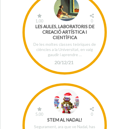
1.00
0
LES AULES, LABORATORIS DE
CREACIÓ ARTÍSTICA I
CIENTÍFICA
De les moltes classes teòriques de
ciències a la Universitat, en vaig
gaudir i aprendre …
20/12/21
5.00
0
STEM AL NADAL!
Segurament, ara que ve Nadal, has