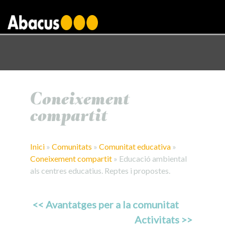
gtag('config', 'AW-1000876650');
Coneixement
compartit
Inici
»
Comunitats
»
Comunitat educativa
»
Coneixement compartit
»
Educació ambiental
als centres educatius. Reptes i propostes.
<< Avantatges per a la comunitat
Activitats >>