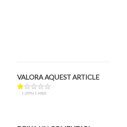
VALORA AQUEST ARTICLE
1
(20%)
1
vot(s)