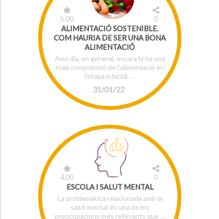
5.00
0
ALIMENTACIÓ SOSTENIBLE.
COM HAURIA DE SER UNA BONA
ALIMENTACIÓ
Avui dia, en general, encara hi ha una
mala comprensió de l’alimentació en
l’etapa infantil. …
31/01/22
4.00
0
ESCOLA I SALUT MENTAL
La problemàtica relacionada amb la
salut mental és una de les
preocupacions més rellevants que …