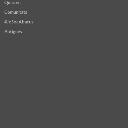
Qui som
Comunitats
#JoSocAbacus
Botigues