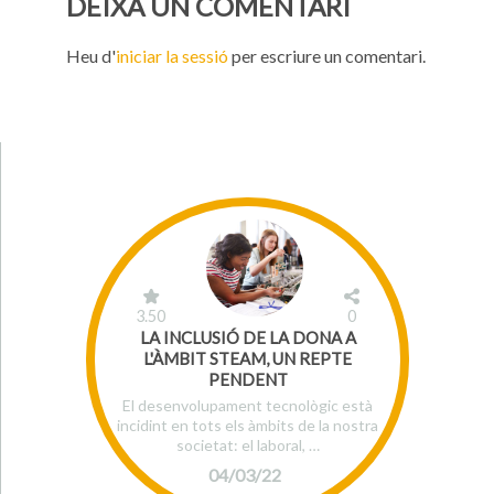
DEIXA UN COMENTARI
Heu d'
iniciar la sessió
per escriure un comentari.
3.50
0
LA INCLUSIÓ DE LA DONA A
L'ÀMBIT STEAM, UN REPTE
PENDENT
El desenvolupament tecnològic està
incidint en tots els àmbits de la nostra
societat: el laboral, …
04/03/22