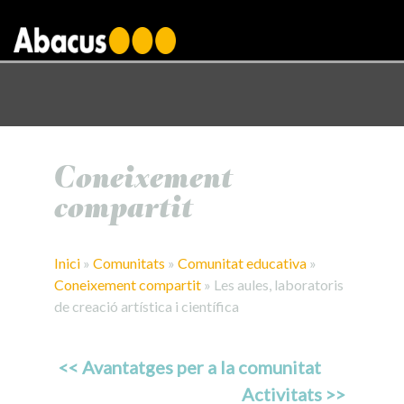
gtag('config', 'AW-1000876650');
Coneixement
compartit
Inici
»
Comunitats
»
Comunitat educativa
»
Coneixement compartit
»
Les aules, laboratoris
de creació artística i científica
<< Avantatges per a la comunitat
Activitats >>