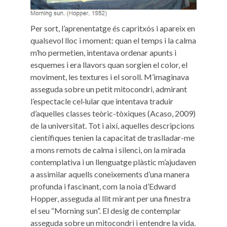
Per sort, l’aprenentatge és capritxós i apareix en
qualsevol lloc i moment: quan el temps i la calma
m’ho permetien, intentava ordenar apunts i
esquemes i era llavors quan sorgien el color, el
moviment, les textures i el soroll. M’imaginava
asseguda sobre un petit mitocondri, admirant
l’espectacle cel·lular que intentava traduir
d’aquelles classes teòric-tòxiques (Acaso, 2009)
de la universitat. Tot i així, aquelles descripcions
científiques tenien la capacitat de traslladar-me
a mons remots de calma i silenci, on la mirada
contemplativa i un llenguatge plàstic m’ajudaven
a assimilar aquells coneixements d’una manera
profunda i fascinant, com la noia d’Edward
Hopper, asseguda al llit mirant per una finestra
el seu “Morning sun”. El desig de contemplar
asseguda sobre un mitocondri i entendre la vida.