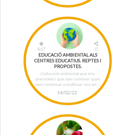
4.67
0
EDUCACIÓ AMBIENTAL ALS
CENTRES EDUCATIUS. REPTES I
PROPOSTES.
L’educació ambiental que ens
precedeix i que vam conèixer quan
vam començar a endinsar-nos en …
14/02/22