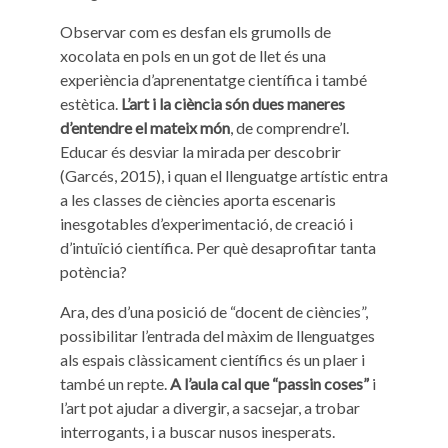
Observar com es desfan els grumolls de
xocolata en pols en un got de llet és una
experiència d’aprenentatge científica i també
estètica.
L’art i la ciència són dues maneres
d’entendre el mateix món
, de comprendre’l.
Educar és desviar la mirada per descobrir
(Garcés, 2015), i quan el llenguatge artístic entra
a les classes de ciències aporta escenaris
inesgotables d’experimentació, de creació i
d’intuïció científica. Per què desaprofitar tanta
potència?
Ara, des d’una posició de “docent de ciències”,
possibilitar l’entrada del màxim de llenguatges
als espais clàssicament científics és un plaer i
també un repte.
A l’aula cal que “passin coses”
i
l’art pot ajudar a divergir, a sacsejar, a trobar
interrogants, i a buscar nusos inesperats.