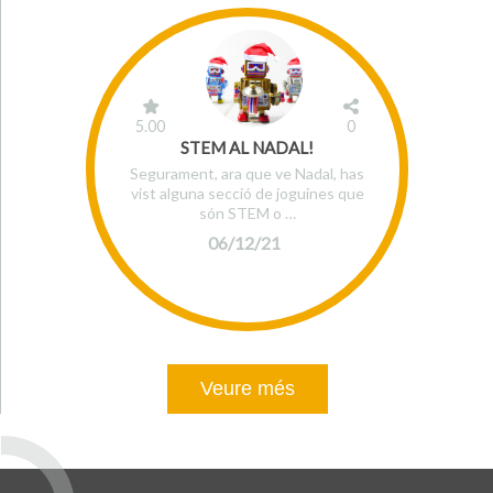
5.00
0
STEM AL NADAL!
Segurament, ara que ve Nadal, has
vist alguna secció de joguines que
són STEM o …
06/12/21
Veure més