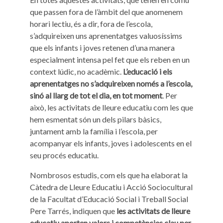
que passen fora de l’àmbit del que anomenem
horari lectiu, és a dir, fora de l’escola,
s’adquireixen uns aprenentatges valuosíssims
que els infants i joves retenen d’una manera
especialment intensa pel fet que els reben en un
context lúdic, no acadèmic.
L’educació i els
aprenentatges no s’adquireixen només a l’escola,
sinó al llarg de tot el dia, en tot moment
. Per
això, les activitats de lleure educatiu com les que
hem esmentat són un dels pilars bàsics,
juntament amb la família i l’escola, per
acompanyar els infants, joves i adolescents en el
seu procés educatiu.
Nombrosos estudis, com els que ha elaborat la
Càtedra de Lleure Educatiu i Acció Sociocultural
de la Facultat d’Educació Social i Treball Social
Pere Tarrés, indiquen que
les activitats de lleure
educatiu aporten valors i competències clau per