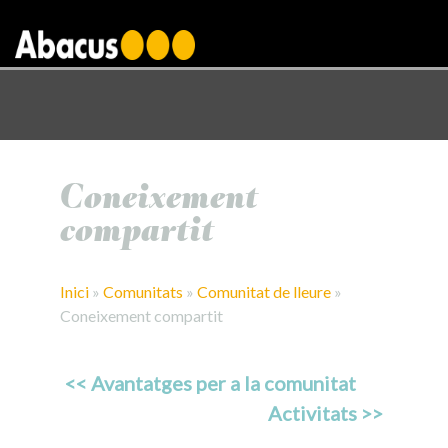
gtag('config', 'AW-1000876650');
Coneixement
compartit
Inici
»
Comunitats
»
Comunitat de lleure
»
Coneixement compartit
<< Avantatges per a la comunitat
Activitats >>