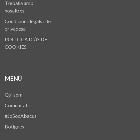
Treballa amb
nosaltres
Condicions legals i de
privadesa
POLÍTICA D’ÚS DE
COOKIES
MENÚ
Qui som
Comunitats
#JoSocAbacus
Botigues