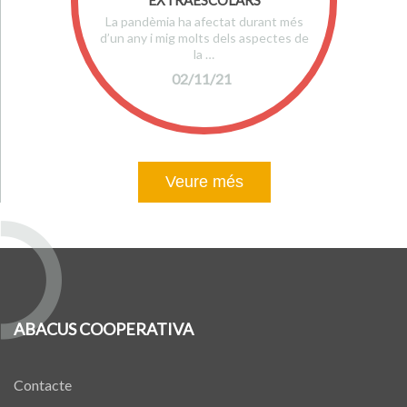
EXTRAESCOLARS
La pandèmia ha afectat durant més
d’un any i mig molts dels aspectes de
la …
02/11/21
Veure més
ABACUS COOPERATIVA
Contacte