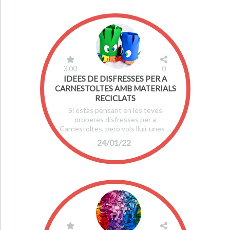
3.00
0
IDEES DE DISFRESSES PER A
CARNESTOLTES AMB MATERIALS
RECICLATS
Si estàs pensant en les teves
properes disfresses per a
Carnestoltes, però vols lluir unes …
24/01/22