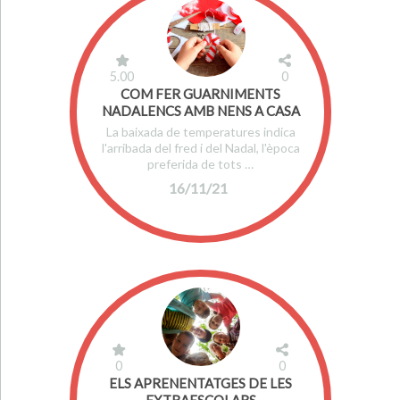
5.00
0
COM FER GUARNIMENTS
NADALENCS AMB NENS A CASA
La baixada de temperatures indica
l'arribada del fred i del Nadal, l'època
preferida de tots …
16/11/21
0
0
ELS APRENENTATGES DE LES