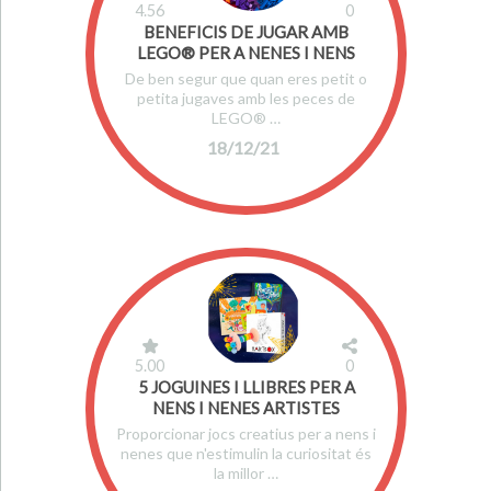
4.56
0
BENEFICIS DE JUGAR AMB
LEGO® PER A NENES I NENS
De ben segur que quan eres petit o
petita jugaves amb les peces de
LEGO® …
18/12/21
5.00
0
5 JOGUINES I LLIBRES PER A
NENS I NENES ARTISTES
Proporcionar jocs creatius per a nens i
nenes que n'estimulin la curiositat és
la millor …