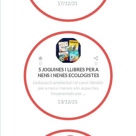
17/12/21
0
0
5 JOGUINES I LLIBRES PER A
NENS I NENES ECOLOGISTES
L'educació ambiental i el canvi climàtic
per a nens i nenes són aspectes
fonamentals per …
13/12/21