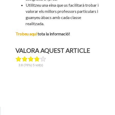
Utilitzeu una eina que us facilitarà trobar i
valorar els millors professors particulars i
guanyeu àbacs amb cada classe
realitzada.
Trobeu aquí
tota la informació!
VALORA AQUEST ARTICLE
3.8
(76%)
5
vot(s)