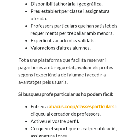
Disponibilitat horària i geogràfica.
Preu establert per classe i assignatura
oferida.
Professors particulars que han satisfet els
requeriments per treballar amb menors.
Expedients acadèmics validats.
Valoracions d’altres alumnes.
Tot a una plataforma que facilita reservar i
pagar hores amb seguretat, avaluar els profes
segons l’experiència de l’alumne i accedir a
avantatges pels usuaris.
Si busqueu profe particular us ho podem fàcil:
Entreu a
abacus.coop/classesparticulars
i
cliqueu al cercador de professors.
Activeu el vostre perfil.
Cerqueu el suport que us cal per ubicació,
assignatura i preu.