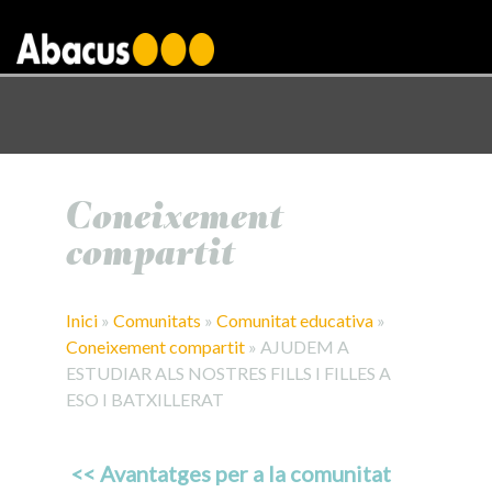
gtag('config', 'AW-1000876650');
Coneixement
compartit
Inici
»
Comunitats
»
Comunitat educativa
»
Coneixement compartit
»
AJUDEM A
ESTUDIAR ALS NOSTRES FILLS I FILLES A
ESO I BATXILLERAT
<< Avantatges per a la comunitat