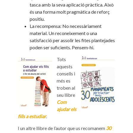
tasca amb la seva aplicació pràctica. Això
és una forma molt pragmàtica de reforç
positiu.
La recompensa: No necessàriament
material. Un reconeixement o una
satisfacció per assolir les fites plantejades
poden ser suficients. Pensem-hi.
Tots
aquests
consells i
més es
troben al
seu llibre
Com
ajudar els
fills a estudiar
.
I un altre llibre de l’autor que us recomanem
30