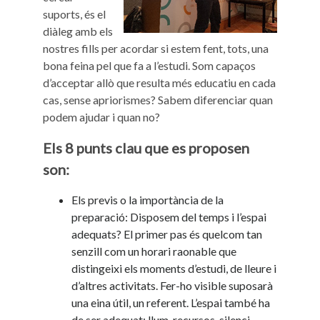
suports, és el
diàleg amb els
nostres fills per acordar si estem fent, tots, una
bona feina pel que fa a l’estudi. Som capaços
d’acceptar allò que resulta més educatiu en cada
cas, sense apriorismes? Sabem diferenciar quan
podem ajudar i quan no?
Els 8 punts clau que es proposen
son:
Els previs o la importància de la
preparació: Disposem del temps i l’espai
adequats? El primer pas és quelcom tan
senzill com un horari raonable que
distingeixi els moments d’estudi, de lleure i
d’altres activitats. Fer-ho visible suposarà
una eina útil, un referent. L’espai també ha
de ser adequat: llum, recursos, silenci,…