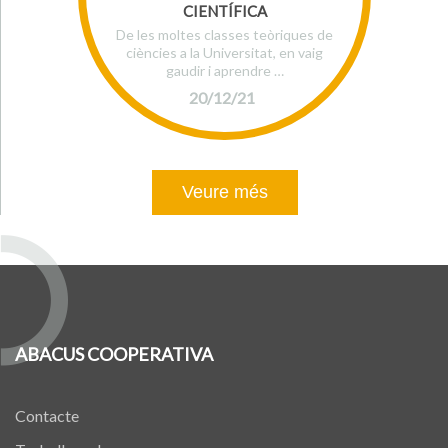
CIENTÍFICA
De les moltes classes teòriques de
ciències a la Universitat, en vaig
gaudir i aprendre …
20/12/21
Veure més
ABACUS COOPERATIVA
Contacte