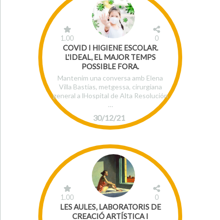
1.00
0
COVID I HIGIENE ESCOLAR.
L'IDEAL, EL MAJOR TEMPS
POSSIBLE FORA.
Mantenim una conversa amb Elena
Villa Bastías, metgessa, cirurgiana
general a lHospital de Alta Resolución
…
30/12/21
1.00
0
LES AULES, LABORATORIS DE
CREACIÓ ARTÍSTICA I