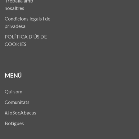
Treballa amb
nosaltres
Condicions legals i de
privadesa
POLÍTICA D’ÚS DE
COOKIES
MENÚ
Qui som
Comunitats
#JoSocAbacus
Botigues