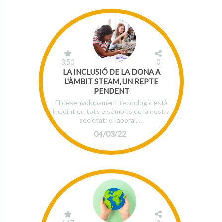
3.50
0
LA INCLUSIÓ DE LA DONA A
L'ÀMBIT STEAM, UN REPTE
PENDENT
El desenvolupament tecnològic està
incidint en tots els àmbits de la nostra
societat: el laboral, …
04/03/22