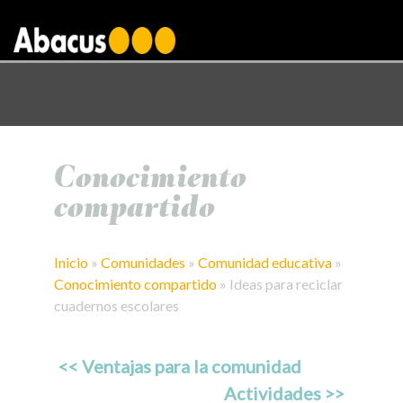
gtag('config', 'AW-1000876650');
Conocimiento
compartido
Inicio
»
Comunidades
»
Comunidad educativa
»
Conocimiento compartido
»
Ideas para reciclar
cuadernos escolares
<< Ventajas para la comunidad
Actividades >>