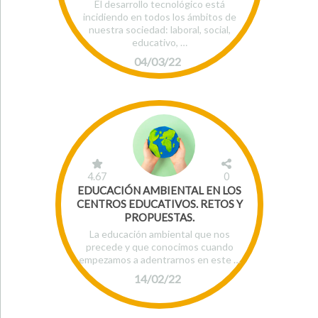
El desarrollo tecnológico está
incidiendo en todos los ámbitos de
nuestra sociedad: laboral, social,
educativo, …
04/03/22
4.67
0
EDUCACIÓN AMBIENTAL EN LOS
CENTROS EDUCATIVOS. RETOS Y
PROPUESTAS.
La educación ambiental que nos
precede y que conocimos cuando
empezamos a adentrarnos en este …
14/02/22