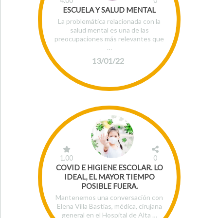
4.00
0
ESCUELA Y SALUD MENTAL
La problemática relacionada con la
salud mental es una de las
preocupaciones más relevantes que
…
13/01/22
1.00
0
COVID E HIGIENE ESCOLAR. LO
IDEAL, EL MAYOR TIEMPO
POSIBLE FUERA.
Mantenemos una conversación con
Elena Villa Bastías, médica, cirujana
general en el Hospital de Alta …