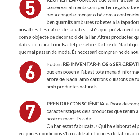
conservar aliments com per fer regals o bé e
per a congelar menjar o bé com a contenidor
ben guarnits amb unes robetes a la tapadora
nosaltres. Les caixes de sabates – si és que, prèviament, 
com a objecte de decoració de la llar. Altres productes q
dates, com ara la molsa del pessebre, l’arbre de Nadal q
que mai passen de moda. És necessari comprar-ne de nou
Podem
RE-INVENTAR-NOS o SER CREAT
que ens posen a l’abast tota mena d’informaci
arbre de Nadal amb cartrons o llistons de fu
amb productes naturals…
PRENDRE CONSCIÈNCIA
, a l’hora de com
característiques dels productes que tenim a 
nostres mans. És a dir:
On han estat fabricats. / Qui ha elaborat el 
en quines condicions s’ha realitzat el procés de fabricació