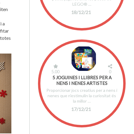
a
LEGO® …
siten
18/12/21
i a
fitar
 totes
5.00
0
5 JOGUINES I LLIBRES PER A
NENS I NENES ARTISTES
Proporcionar jocs creatius per a nens i
nenes que n'estimulin la curiositat és
la millor …
17/12/21