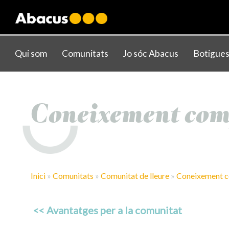
gtag('config', 'AW-1000876650');
Qui som
Comunitats
Jo sóc Abacus
Botigue
Coneixement com
Inici
»
Comunitats
»
Comunitat de lleure
»
Coneixement c
<< Avantatges per a la comunitat