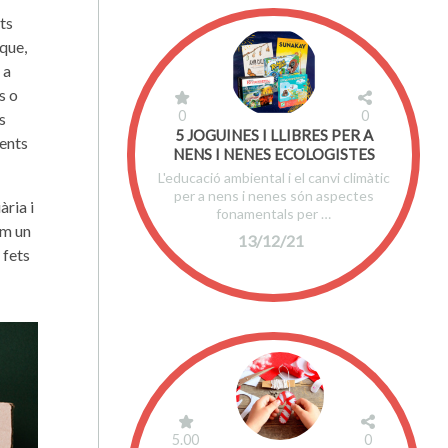
ts
que,
 a
s o
0
0
s
5 JOGUINES I LLIBRES PER A
ments
NENS I NENES ECOLOGISTES
L'educació ambiental i el canvi climàtic
per a nens i nenes són aspectes
ària i
fonamentals per …
om un
13/12/21
 fets
5.00
0