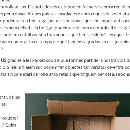
mbolicar-los. Els pots de vidre els podem fer servir com a recipien
s per a posar-hi unes galetes casolanes o unes roques de xocolata 
, poden ser un bon regal per a les persones que són importants per
no les hem deixat a la botiga- poden servir com a embolcall de regal
ue podem reutilitzar són tots aquells que fem servir més en aqueste
ue vam comprar fa un temps perquè tant ens agradava o els guarni
s?
IUS
gràcies a les xarxes socials que formen part de la nostra vida di
ó. Si els hi traiem suc podem fer objectes tan variats i divertits c
sta, un calendari de roba amb retalls que tinguem per casa, sabons
prar, de les
les
producte i
. / Quins