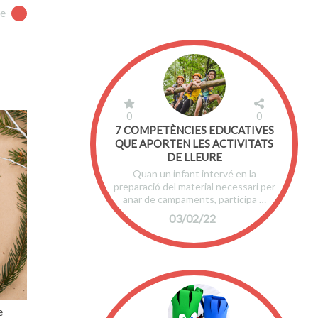
re
0
0
7 COMPETÈNCIES EDUCATIVES
QUE APORTEN LES ACTIVITATS
DE LLEURE
Quan un infant intervé en la
preparació del material necessari per
anar de campaments, participa …
03/02/22
e