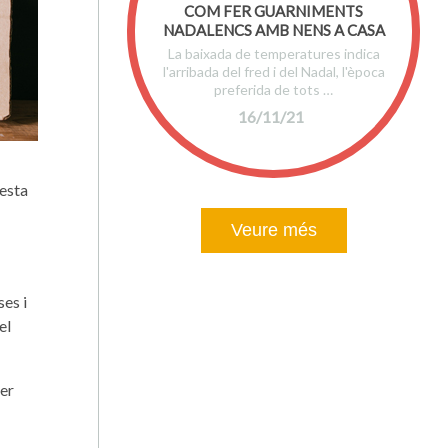
COM FER GUARNIMENTS
NADALENCS AMB NENS A CASA
La baixada de temperatures indica
l'arribada del fred i del Nadal, l'època
preferida de tots …
16/11/21
uesta
Veure més
ses i
el
fer