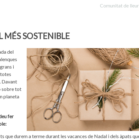
Comunitat de lleu
L MÉS SOSTENIBLE
ada del
dalenques
grans i
 totes
a. Davant
ó sobre tot
un planeta
deu fer
ble:
ats que durem a terme durant les vacances de Nadal i dels àpats qu