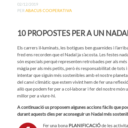
02/12/2019
PER
ABACUS COOPERATIVA
10 PROPOSTES PER A UN NADA
Els carrers il·luminats, les botigues ben guarnides i l’arrib
fred ens recorden que el Nadal ja s’acosta. Les festes na
són especials perquè representen retrobades per als més 
màgia per als més petits, però és responsabilitat de tots i
intentar que siguin més sostenibles amb el nostre planet
del canvi climàtic que estem vivint hem de fer una reflexi
allò que podem fer per a col·laborar i fer del nostre món 
millor per a viure-hi.
A continuació us proposem algunes accions fàcils que po
durant aquests dies per aconseguir un Nadal més sosteni
Fer una bona
PLANIFICACIÓ
de les activit