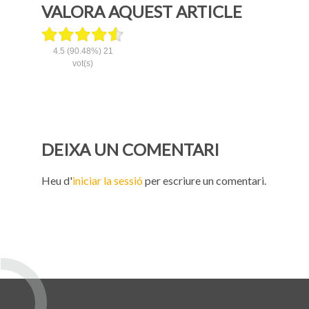
VALORA AQUEST ARTICLE
4.5
(90.48%)
21
vot(s)
DEIXA UN COMENTARI
Heu d'
iniciar la sessió
per escriure un comentari.