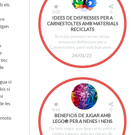
b els
3.00
0
IDEES DE DISFRESSES PER A
pre
CARNESTOLTES AMB MATERIALS
itgen
RECICLATS
Si estàs pensant en les teves
properes disfresses per a
n
Carnestoltes, però vols lluir unes …
e
24/01/22
resc
de
gua si
los si
hi
de les
4.56
0
BENEFICIS DE JUGAR AMB
o moto
LEGO® PER A NENES I NENS
De ben segur que quan eres petit o
petita jugaves amb les peces de