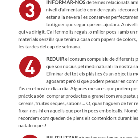
INFORMAR-NOS
de temes relacionats am
nivell d’alimentació com de regals i decoració
estar a la nevera i es conserven perfectamen
botiguer que segur que ens ajudarà. A nivell 
qui va dirigit. Cal fer molts regals, o millor pocs i amb un
materials senzills que tenim a casa com papers de colors, 
les tardes del cap de setmana.
REDUIR
el consum compulsiu de diferents 
que són nocius pel medi natural i la nostra sa
Eliminar del tot els plàstics és un objectiu m
agosarat però sí que podem pensar en com 
l’ús en el nostre dia a dia. Algunes mesures que podem po
pràctica són: comprar productes a granel com ara pasta, 
cereals, fruites seques, sabons… O, quan haguem de fer re
fixar-nos-hi en aquells que portin pocs embolcalls. Nomé
recordem com queden de plens els contenidors durant les
nadalenques!
REUTILITZAR
objectes que tenim a casa, t