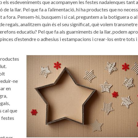
b els esdeveniments que acompanyen les festes nadalenques tant 
 de la llar. Pel que fa a l’alimentació, hi ha productes que no neces
t a fora. Pensem-hi, busquem i si cal, preguntem a la botiguera o al
de regals, analitzem quin és el seu significat, què volem transmetre 
 rerefons educatiu? Pel que fa als guarniments de la llar, podem apro
pinces d’estendre o adhesius i estampacions i crear-los entre tots i
productes
lut.
olt
reduir-ne
sar en
gra,
gals,
s cal que
 festes
ant per