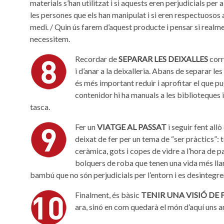
materials s’han utilitzat i si aquests eren perjudicials per a
les persones que els han manipulat i si eren respectuosos
medi. / Quin ús farem d’aquest producte i pensar si realme
necessitem.
Recordar de
SEPARAR LES DEIXALLES
cor
i d’anar a la deixalleria. Abans de separar les
és més important reduir i aprofitar el que p
contenidor hi ha manuals a les biblioteques i
tasca.
Fer un
VIATGE AL PASSAT
i seguir fent all
deixat de fer per un tema de “ser pràctics”: t
ceràmica, gots i copes de vidre a l’hora de par
bolquers de roba que tenen una vida més llar
bambú que no són perjudicials per l’entorn i es desintegr
Finalment, és bàsic
TENIR UNA VISIÓ DE
ara, sinó en com quedarà el món d’aquí uns an