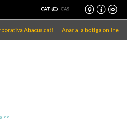
CAT
CAS
rporativa Abacus.cat!
Anar a la botiga online
s >>