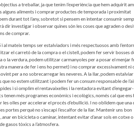
jectius a treballar, ja que tenim l’experiència que hem adquirit am
ps alguns aliments i comprar productes de temporada i proximitat
robem durant tot l’any, sobretot si pensem en intentar consumir sem
rà dir investigar i observar quines són les coses que agraden o des
ans de comprar.
S
i al mateix temps ser estalviadors i més respectuosos amb l’entor
itzar el carretó de la compra o el cistell, podem fer servir bosses d
ta o la verdura, podem utilitzar carmanyoles per a posar el menjar f
nostra manera de fer i ens ho permet) i no comprar excessivament ni 
sovint per a no sobrecarregar les neveres. A la llar, podem estalviar
 que no estem utilitzant i podem fer un consum responsable de l’ai
pides i si omplim el rentavaixelles i la rentadora evitant d’engegar-
cs tenen més programes econòmics i ecològics, només cal que ens 
es olles per accelerar el procés d’ebullició. I no oblidem que una 
 les portes perquè no s’escapi l’escalfor de la llar. Mantenir uns bon
 anar en bicicleta o caminar, intentant evitar d’anar sols en cotxe 
de gasos tòxics a l’atmosfera.