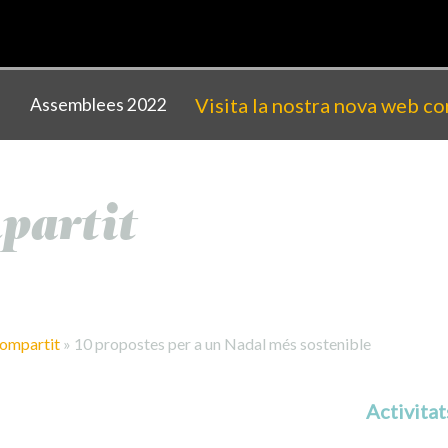
Visita la nostra nova web co
s
Assemblees 2022
partit
ompartit
»
10 propostes per a un Nadal més sostenible
Activitat