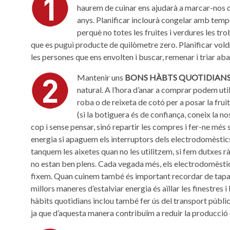
haurem de cuinar ens ajudarà a marcar-nos ob
anys. Planificar inclourà congelar amb tem
perquè no totes les fruites i verdures les t
que es pugui producte de quilòmetre zero. Planificar vold
les persones que ens envolten i buscar, remenar i triar ab
Mantenir uns
BONS HÀBTS QUOTIDIAN
natural. A l’hora d’anar a comprar podem util
roba o de reixeta de cotó per a posar la frui
(si la botiguera és de confiança, coneix la 
cop i sense pensar, sinó repartir les compres i fer-ne més 
energia si apaguem els interruptors dels electrodomèstics
tanquem les aixetes quan no les utilitzem, si fem dutxes rà
no estan ben plens. Cada vegada més, els electrodomèsti
fixem. Quan cuinem també és important recordar de tapar l
millors maneres d’estalviar energia és aïllar les finestres i
hàbits quotidians inclou també fer ús del transport públic,
ja que d’aquesta manera contribuïm a reduir la producció 