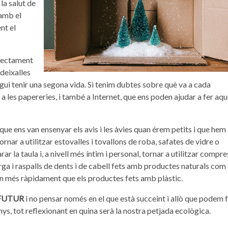
 la salut de
 amb el
nt el
rectament
 deixalles
ugui tenir una segona vida. Si tenim dubtes sobre què va a cada
 a les papereries, i també a Internet, que ens poden ajudar a fer aq
ò que ens van ensenyar els avis i les àvies quan érem petits i que hem
ornar a utilitzar estovalles i tovallons de roba, safates de vidre o
ar la taula i, a nivell més íntim i personal, tornar a utilitzar compre
ga i raspalls de dents i de cabell fets amb productes naturals com 
en més ràpidament que els productes fets amb plàstic.
 FUTUR
i no pensar només en el que està succeint i allò que podem 
ys, tot reflexionant en quina serà la nostra petjada ecològica.