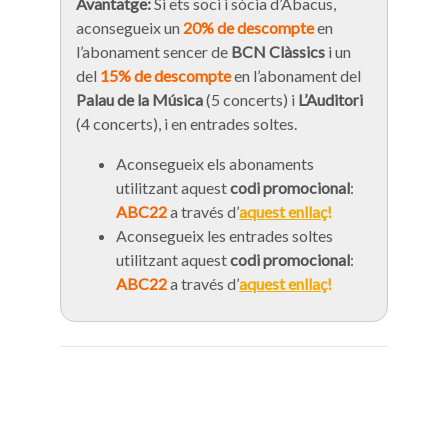
Avantatge:
Si ets soci i sòcia d’Abacus,
aconsegueix un
20% de descompte
en
l’abonament sencer de
BCN Clàssics
i un
del
15% de descompte
en l’abonament del
Palau de la Música
(5 concerts) i
L’Auditori
(4 concerts), i en entrades soltes.
Aconsegueix els abonaments
utilitzant aquest
codi promocional
:
ABC22
a través d’
aquest enllaç
!
Aconsegueix les entrades soltes
utilitzant aquest
codi promocional
:
ABC22
a través d’
aquest enllaç
!