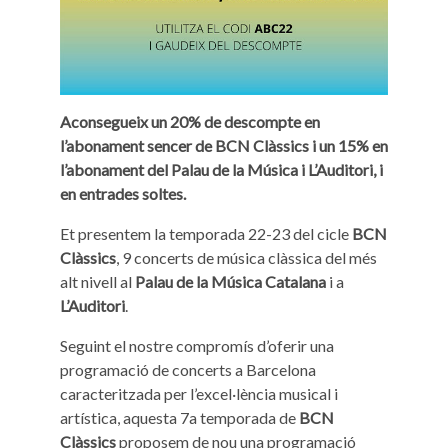
Aconsegueix un 20% de descompte en
l’abonament sencer de BCN Clàssics i un 15% en
l’abonament del Palau de la Música i L’Auditori, i
en entrades soltes.
Et presentem la temporada 22-23 del cicle
BCN
Clàssics
, 9 concerts de música clàssica del més
alt nivell al
Palau de la Música Catalana
i a
L’Auditori
.
Seguint el nostre compromís d’oferir una
programació de concerts a Barcelona
caracteritzada per l’excel·lència musical i
artística, aquesta 7a temporada de
BCN
Clàssics
proposem de nou una programació