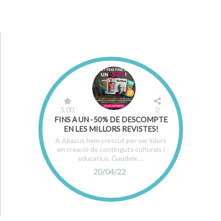
5.00
0
FINS A UN -50% DE DESCOMPTE
EN LES MILLORS REVISTES!
A Abacus hem crescut per ser líders
en creació de continguts culturals i
educatius. Gaudeix …
20/04/22