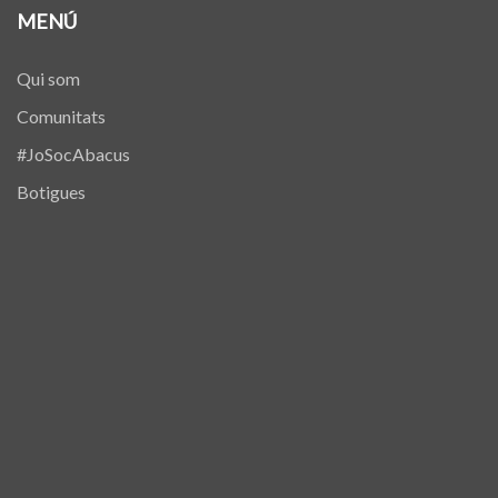
MENÚ
Qui som
Comunitats
#JoSocAbacus
Botigues