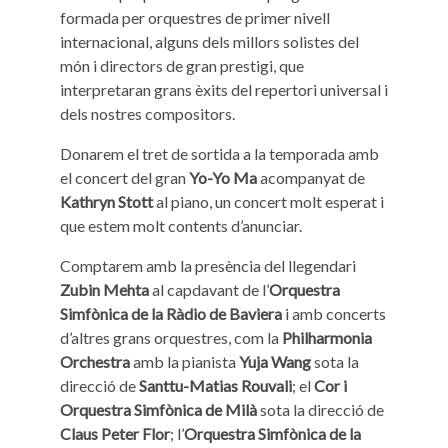
formada per orquestres de primer nivell
internacional, alguns dels millors solistes del
món i directors de gran prestigi, que
interpretaran grans èxits del repertori universal i
dels nostres compositors.
Donarem el tret de sortida a la temporada amb
el concert del gran
Yo-Yo Ma
acompanyat de
Kathryn Stott
al piano, un concert molt esperat i
que estem molt contents d’anunciar.
Comptarem amb la presència del llegendari
Zubin Mehta
al capdavant de l’
Orquestra
Simfònica de la Ràdio de Baviera
i amb concerts
d’altres grans orquestres, com la
Philharmonia
Orchestra
amb la pianista
Yuja Wang
sota la
direcció de
Santtu-Matias Rouvali
; el
Cor i
Orquestra Simfònica de Milà
sota la direcció de
Claus Peter Flor
; l’
Orquestra Simfònica de la