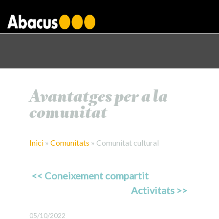
gtag('config', 'AW-1000876650');
Avantatges per a la
comunitat
Inici
»
Comunitats
»
Comunitat cultural
<< Coneixement compartit
Activitats >>
05/10/2022