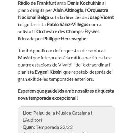
Ràdio de Frankfurt
amb
Denis Kozhukhin
al
piano dirigits per
Alain Altinoglu
, l’
Orquestra
Nacional Belga
sota la direcció de
Josep Vicent
i el guitarrista
Pablo Sáinz-Villegas
com a
solista i l’
Orchestre des Champs-Élysées
liderada per
Philippe Herreweghe
.
També gaudirem de l’orquestra de cambra
I
Musici
que interpretarà la mítica partitura Les
quatre estacions de Vivaldi i de l’extraordinari
pianista
Evgeni Kissin
, que repeteix després del
gran èxit de les temporades anteriors.
Esperem que gaudeixis amb nosaltres d’aquesta
nova temporada excepcional!
Lloc:
Palau de la Música Catalana i
L’Auditori
Quan:
Temporada 22/23