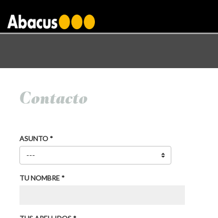
gtag('config', 'AW-1000876650');
Contacto
ASUNTO *
TU NOMBRE *