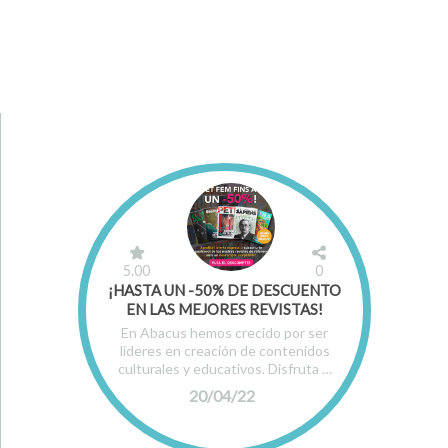
5.00
0
¡HASTA UN -50% DE DESCUENTO
EN LAS MEJORES REVISTAS!
En Abacus hemos crecido por ser
líderes en creación de contenidos
culturales y educativos. Disfruta …
20/04/22