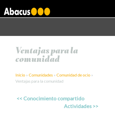
gtag('config', 'AW-1000876650');
Ventajas para la
comunidad
Inicio
»
Comunidades
»
Comunidad de ocio
»
Ventajas para la comunidad
<< Conocimiento compartido
Actividades >>