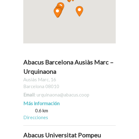
Abacus Barcelona Ausiàs Marc –
Urquinaona
Ausiàs Marc, 16
Barcelona 08010
Email
: urquinaona@abacus.coop
Más información
0.6 km
Direcciones
Abacus Universitat Pompeu