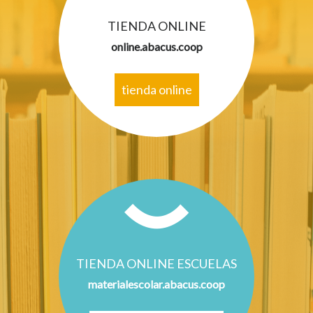
TIENDA ONLINE
online.abacus.coop
tienda online
TIENDA ONLINE ESCUELAS
materialescolar.abacus.coop