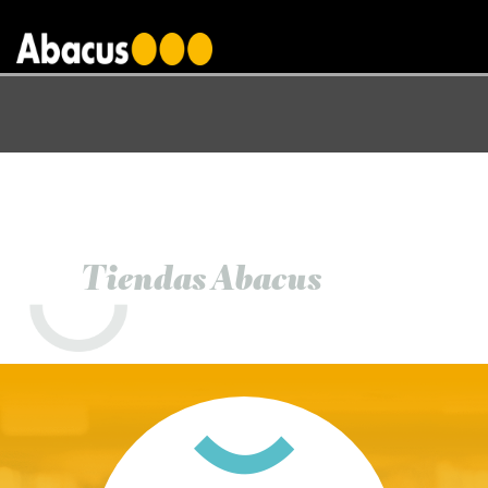
gtag('config', 'AW-1000876650');
Tiendas Abacus