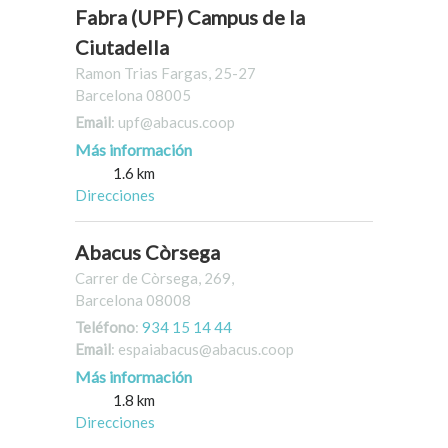
Fabra (UPF) Campus de la
Ciutadella
Ramon Trias Fargas, 25-27
Barcelona 08005
Email
: upf@abacus.coop
Más información
1.6 km
Direcciones
Abacus Còrsega
Carrer de Còrsega, 269,
Barcelona 08008
Teléfono
:
934 15 14 44
Email
: espaiabacus@abacus.coop
Más información
1.8 km
Direcciones