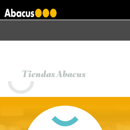
gtag('config', 'AW-1000876650');
Tiendas Abacus