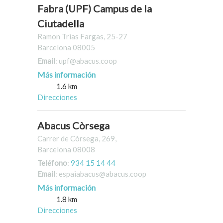
Fabra (UPF) Campus de la
Ciutadella
Ramon Trias Fargas, 25-27
Barcelona 08005
Email
: upf@abacus.coop
Más información
1.6 km
Direcciones
Abacus Còrsega
Carrer de Còrsega, 269,
Barcelona 08008
Teléfono
:
934 15 14 44
Email
: espaiabacus@abacus.coop
Más información
1.8 km
Direcciones