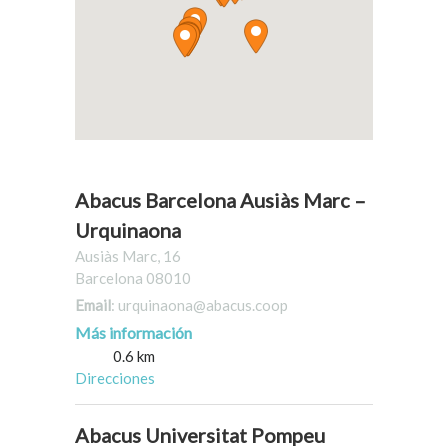
Abacus Barcelona Ausiàs Marc –
Urquinaona
Ausiàs Marc, 16
Barcelona 08010
Email
: urquinaona@abacus.coop
Más información
0.6 km
Direcciones
Abacus Universitat Pompeu