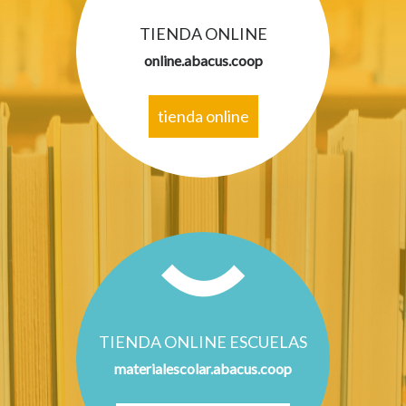
TIENDA ONLINE
online.abacus.coop
tienda online
TIENDA ONLINE ESCUELAS
materialescolar.abacus.coop